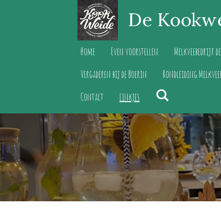
De Kookw
Ga
direct
naar
Home
Even voorstellen
Melkveebedrijf d
de
Vergaderen bij de Boerin
Rondleiding Melkvee
hoofdinhoud
Contact
Linkjes