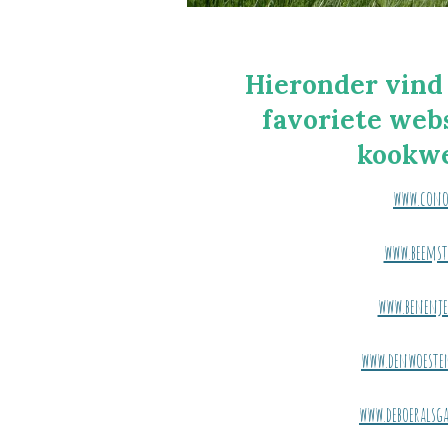
Hieronder vind 
favoriete web
kookwe
www.cono
www.beemst
www.benenje
www.denwoeste
www.deboeralsga