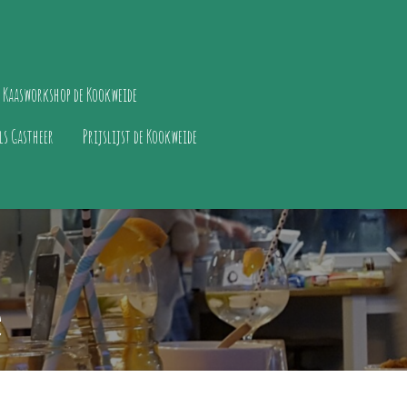
Kaasworkshop de Kookweide
ls Gastheer
Prijslijst de Kookweide
e