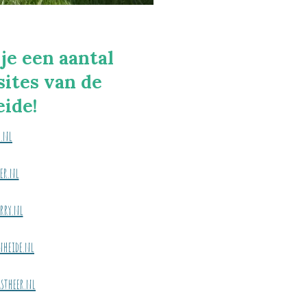
je een aantal
sites van de
ide!
.nl
er.nl
rry.nl
nheide.nl
stheer.nl