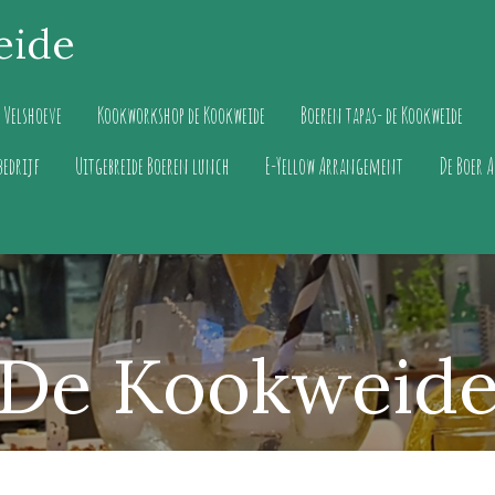
eide
e Velshoeve
Kookworkshop de Kookweide
Boeren tapas- de Kookweide
bedrijf
Uitgebreide Boeren lunch
E-Yellow Arrangement
De Boer A
De Kookweid